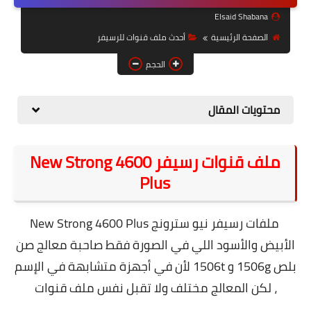
حل مشاكل الهواتف الذكية
Elsaid Shabana
تحديث الرسيفرات
الصفحة الرئيسية
أحدث ملف قنوات للرسيفر
أنظمة تشغيل Windows
الحجم
شروحات بلوجر
محتويات المقال
أدعية إسلامية
قصة وعبرة
ملف قنوات رسيفر New Strong 4600
Plus
حماية
أخبار وتكنولوجيا
ملفات رسيفر نيو سترونج New Strong 4600 Plus
أدوات كهربائية
الأبيض والأسود اللي في الصورة فقط صاحبة معالج صن
بلص 1506g و 1506t لأن في أجهزة متشابهة في الإسم
قوالب وشروحات بلوجر
، لكن المعالج مختلف ولا تقبل نفس ملف قنوات
كوميدي