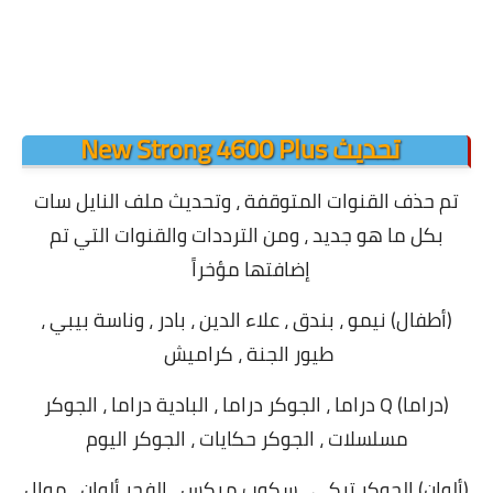
تحديث New Strong 4600 Plus
تم حذف القنوات المتوقفة ، وتحديث ملف النايل سات
بكل ما هو جديد ، ومن الترددات والقنوات التي تم
إضافتها مؤخراً
(أطفال) نيمو ، بندق ، علاء الدين ، بادر ، وناسة بيبي ،
طيور الجنة ، كراميش
(دراما) Q دراما ، الجوكر دراما ، البادية دراما ، الجوكر
مسلسلات ، الجوكر حكايات ، الجوكر اليوم
(ألوان) الجوكر تركي ، سكوب ميكس ، الفجر ألوان ، موال