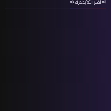
📢 أذكر اللّه يذكرك 📢