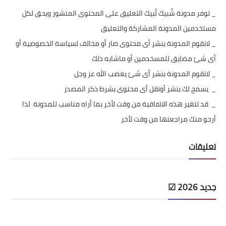
تحديث الرسيفرات
_ توفر مدونة
شُبيك لُبيك
التعليق على المحتوى المنشور ويحق لكل
مستخدمين المدونة المشاركة والتعليق
أنظمة تشغيل Windows
_ لاتقوم المدونة بنشر أى محتوى ضار أو مخالف لسياسة الخصوصية أو
شروحات بلوجر
أى شئ مضايق للمسخدمين أو ماشابه ذلك
_ لاتقوم المدونة بنشر أى شئ يغضب الله عز وجل
أدعية إسلامية
_ يسمح لك بنشر أونقل أى محتوى بشرط ذكر المصدر
قصة وعبرة
_ قد تتغير هذه الاتفاقية من وقت لأخر بما أراه مناسب للمدونة لذا
حماية
أرجو منك مراجعتها من وقت لأخر
أخبار وتكنولوجيا
تعليقات
أدوات كهربائية
قوالب وشروحات بلوجر
جديد 2026 ☑
كوميدي
معلومات عامة