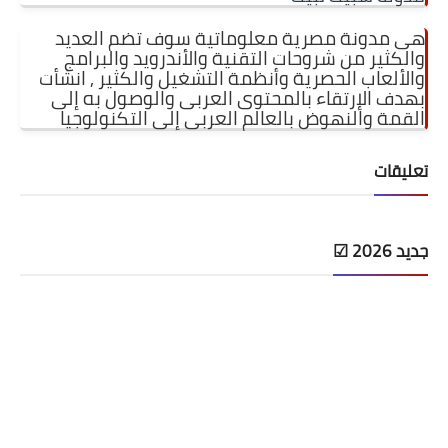
تحديث الرسيفرات
هى مدونة مصرية معلوماتية سوف تضم العديد
والكثير من شروحات التقنية والأندرويد والبرامج
أنظمة تشغيل Windows
والألعاب الحصرية وأنظمة التشغيل والكثير ,
انشأت
بهدف الإرتقاء بالمحتوى العربى والوصول به إلى
شروحات بلوجر
القمة والنهوض بالعالم العربى إلى التكنولوجيا
أدعية إسلامية
تعليقات
قصة وعبرة
حماية
جديد 2026 ☑
أخبار وتكنولوجيا
أدوات كهربائية
قوالب وشروحات بلوجر
كوميدي
معلومات عامة