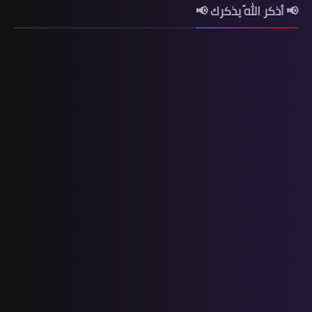
📢 أذكر اللّه يذكرك 📢