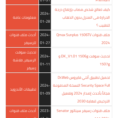
كيف تعالج شخص مصاب بإرتفاع درجة
2024-
الحرارة فى المنزل بدون الذهاب
معلومات عامة
01-28
للطبيب ؟
ملف قنوات Qmax Sunplus 1506TV
2024-
أحدث ملف قنوات
2024
01-27
للرسيفر
تحديث سوفت
تحديث سوفت DK_V1.01 1506g و
2024-
الرسيفر
,
فلاشة
01-11
1507g
رسيفر
تحميل تطبيق أنتي فايروس Dr.Web
Security Space Full النسخة المدفوعة
2024-
تطبيقات الأندرويد
مجاناً بأحدث إصدار 2024 وتفعيل
01-09
الترخيص لنهاية 2030
ملف قنوات رسيفر سيناتور Senator
2023-
أحدث ملف قنوات