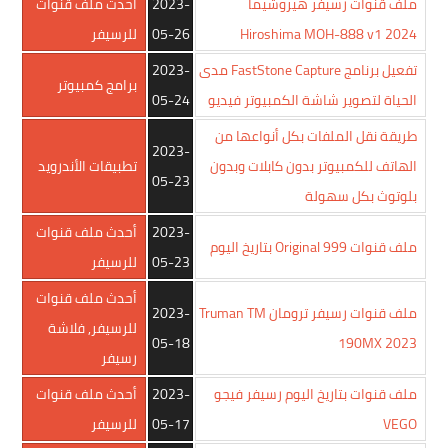
ملف قنوات رسيفر هيروشيما
2023-
أحدث ملف قنوات
Hiroshima MOH-888 v1 2024
05-26
للرسيفر
تفعيل برنامج FastStone Capture مدى
2023-
برامج كمبيوتر
الحياة لتصوير شاشة الكمبيوتر فيديو
05-24
طريقة نقل الملفات بكل أنواعها من
2023-
الهاتف للكمبيوتر بدون كابلات وبدون
تطبيقات الأندرويد
05-23
بلوتوث بكل سهولة
2023-
أحدث ملف قنوات
ملف قنوات Original 999 بتاريخ اليوم
05-23
للرسيفر
أحدث ملف قنوات
ملف قنوات رسيفر ترومان Truman TM
2023-
للرسيفر
,
فلاشة
05-18
190MX 2023
رسيفر
ملف قنوات بتاريخ اليوم رسيفر فيجو
2023-
أحدث ملف قنوات
VEGO
05-17
للرسيفر