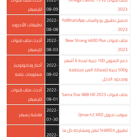
2023
08-09
للرسيفر
تحميل تطبيق يو واتساب YoWhatsApp
2022-
تطبيقات الأندرويد
08-08
2023
ملف قنوات New Strong 4600 Plus
2022-
أحدث ملف قنوات
2023
08-03
للرسيفر
دعم التموين 100 جنية لمدة 6 أشهر
2022-
أخبار وتكنولوجيا
,
و500 جنية للعمالة الغير منتظمة
08-02
معلومات عامة
ومحدود الدخل
2022-
أحدث ملف قنوات
ملف قنوات Sama Star 888 HD 2023
08-01
للرسيفر
2022-
سوفت تحويل Qmax h2 XRD
فلاشة رسيفر
07-30
تطبيق SHAREit لنقل ومشاركة كل ما
2022-