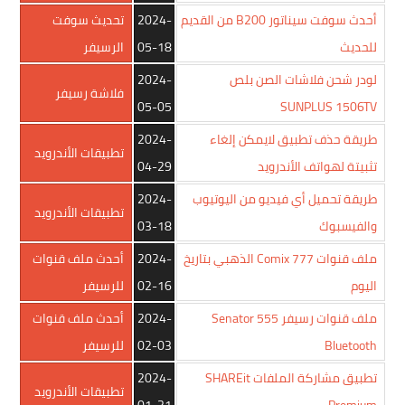
أحدث سوفت سيناتور B200 من القديم
2024-
تحديث سوفت
للحديث
05-18
الرسيفر
لودر شحن فلاشات الصن بلص
2024-
فلاشة رسيفر
05-05
SUNPLUS 1506TV
طريقة حذف تطبيق لايمكن إلغاء
2024-
تطبيقات الأندرويد
تثبيتة لهواتف الأندرويد
04-29
طريقة تحميل أي فيديو من اليوتيوب
2024-
تطبيقات الأندرويد
والفيسبوك
03-18
ملف قنوات Comix 777 الذهبي بتاريخ
2024-
أحدث ملف قنوات
اليوم
02-16
للرسيفر
ملف قنوات رسيفر Senator 555
2024-
أحدث ملف قنوات
Bluetooth
02-03
للرسيفر
تطبيق مشاركة الملفات SHAREit
2024-
تطبيقات الأندرويد
01-31
Premium