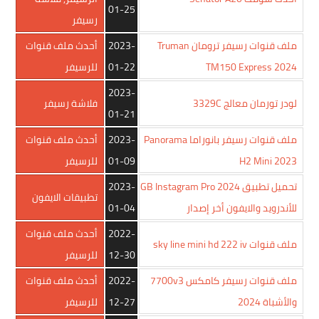
01-25
رسيفر
ملف قنوات رسيفر ترومان Truman
2023-
أحدث ملف قنوات
TM150 Express 2024
01-22
للرسيفر
2023-
لودر تورمان معالج 3329C
فلاشة رسيفر
01-21
ملف قنوات رسيفر بانوراما Panorama
2023-
أحدث ملف قنوات
H2 Mini 2023
01-09
للرسيفر
تحميل تطبيق GB Instagram Pro 2024
2023-
تطبيقات الايفون
للأندرويد والايفون أخر إصدار
01-04
2022-
أحدث ملف قنوات
ملف قنوات sky line mini hd 222 iv
12-30
للرسيفر
ملف قنوات رسيفر كامكس 7700v3
2022-
أحدث ملف قنوات
والأشباة 2024
12-27
للرسيفر