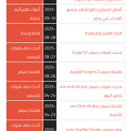
أفضل استبليزر رافع للجهد بجميع
2025-
أدوات كهربائية
,
القدرات في مصر
09-10
حماية
2025-
قصة الفقير والجوهرة
قصة وعبرة
08-28
2025-
أحدث ملف قنوات
تحديث قنوات رسيفر Scope S2
08-27
للرسيفر
2025-
فلاشة رسيفر Scope s2 الأصلية
فلاشة رسيفر
08-26
تحديث قنوات رسيفر one shot s6 plus
2025-
أحدث ملف قنوات
بتاريخ اليوم
04-24
للرسيفر
فلاشة رسيفر one Shot s6 plus
2025-
فلاشة رسيفر
الأصلية
04-23
أحدث ملف قنوات
ملف قنوات StarNet Tender بتاريخ
2025-