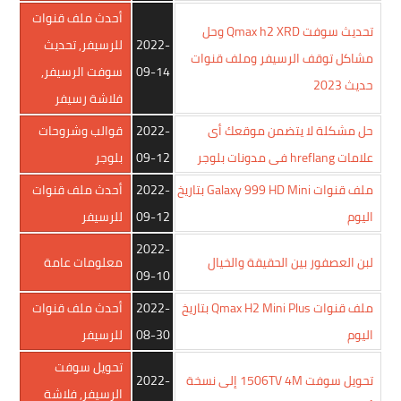
أحدث ملف قنوات
تحديث سوفت Qmax h2 XRD وحل
2022-
للرسيفر
,
تحديث
مشاكل توقف الرسيفر وملف قنوات
09-14
سوفت الرسيفر
,
حديث 2023
فلاشة رسيفر
حل مشكلة لا يتضمن موقعك أى
2022-
قوالب وشروحات
علامات hreflang فى مدونات بلوجر
09-12
بلوجر
ملف قنوات Galaxy 999 HD Mini بتاريخ
2022-
أحدث ملف قنوات
اليوم
09-12
للرسيفر
2022-
لبن العصفور بين الحقيقة والخيال
معلومات عامة
09-10
ملف قنوات Qmax H2 Mini Plus بتاريخ
2022-
أحدث ملف قنوات
اليوم
08-30
للرسيفر
تحويل سوفت
تحويل سوفت 1506TV 4M إلى نسخة
2022-
الرسيفر
,
فلاشة