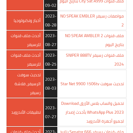
ملف قنوات City Sat A999 بتاريخ اليوم
09-02
مواصفات رسيفر NO SPEAK EMBLER
2023-
أخبار وتكنولوجيا
08-28
2
ملف قنوات NO SPEAK AMBLER 2
2023-
أحدث ملف قنوات
بتاريخ اليوم
08-27
للرسيفر
ملف قنوات رسيفر SNIPER 888TV
2023-
أحدث ملف قنوات
2024
08-25
للرسيفر
تحديث سوفت
2023-
تحديث سوفت Star Net 9900 1506tv
الرسيفر
,
فلاشة
08-03
رسيفر
تحميل واتساب بلاس الأزرق Download
2023-
WhatsApp Plus 2023 بأحدث إصدار
تطبيقات الأندرويد
07-27
لجميع أجهزة الأندرويد
ملف قنوات رسيفر Senator 666 بتاريخ
2023-
أحدث ملف قنوات