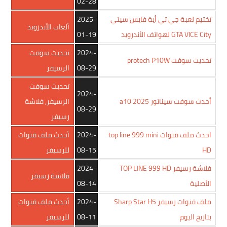
02-28
تختيم لعبة جي تي أية فايس سيتي
2025-
ألعاب الأندرويد
GTA VICE City لهواتف الأندرويد
01-19
2024-
تحديث سوفت
تحديث سوفت protech P10W
08-29
الرسيفر
تحديث سوفت
2024-
أحدث سوفت سيناتور a10 2025
الرسيفر
,
فلاشة
08-29
رسيفر
احدث ملف قنوات top line 999 mini
2024-
أحدث ملف قنوات
HD
08-15
للرسيفر
فلاشة رسيفر TOP LINE 999 HD
2024-
فلاشة رسيفر
الأصلية
08-14
ملف قنوات رسيفر Sharp Star H5
2024-
أحدث ملف قنوات
بتاريخ اليوم
08-11
للرسيفر