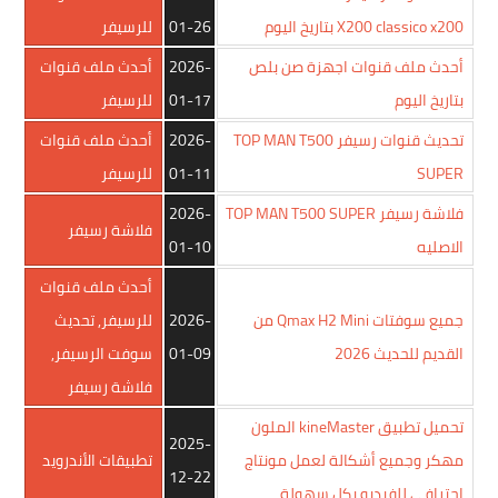
X200 classico x200 بتاريخ اليوم
01-26
للرسيفر
أحدث ملف قنوات اجهزة صن بلص
2026-
أحدث ملف قنوات
بتاريخ اليوم
01-17
للرسيفر
تحديث قنوات رسيفر TOP MAN T500
2026-
أحدث ملف قنوات
SUPER
01-11
للرسيفر
فلاشة رسيفر TOP MAN T500 SUPER
2026-
فلاشة رسيفر
الاصليه
01-10
أحدث ملف قنوات
جميع سوفتات Qmax H2 Mini من
2026-
للرسيفر
,
تحديث
القديم للحديث 2026
01-09
سوفت الرسيفر
,
فلاشة رسيفر
تحميل تطبيق kineMaster الملون
2025-
مهكر وجميع أشكالة لعمل مونتاج
تطبيقات الأندرويد
12-22
إحترافي للفيديو بكل سهولة