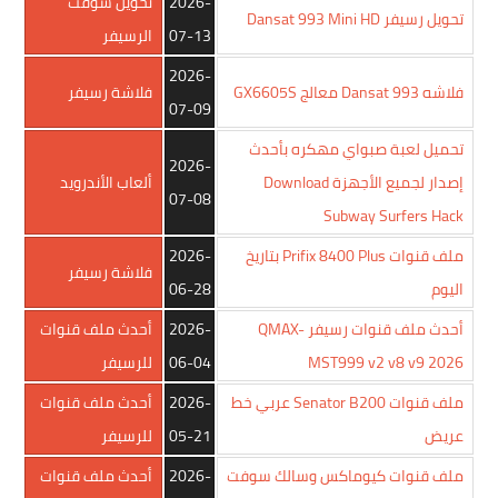
2026-
تحويل سوفت
تحويل رسيفر Dansat 993 Mini HD
07-13
الرسيفر
2026-
فلاشه Dansat 993 معالج GX6605S
فلاشة رسيفر
07-09
تحميل لعبة صبواي مهكره بأحدث
2026-
إصدار لجميع الأجهزة Download
ألعاب الأندرويد
07-08
Subway Surfers Hack
ملف قنوات Prifix 8400 Plus بتاريخ
2026-
فلاشة رسيفر
اليوم
06-28
أحدث ملف قنوات رسيفر QMAX-
2026-
أحدث ملف قنوات
MST999 v2 v8 v9 2026
06-04
للرسيفر
ملف قنوات Senator B200 عربي خط
2026-
أحدث ملف قنوات
عريض
05-21
للرسيفر
ملف قنوات كيوماكس وسالك سوفت
2026-
أحدث ملف قنوات