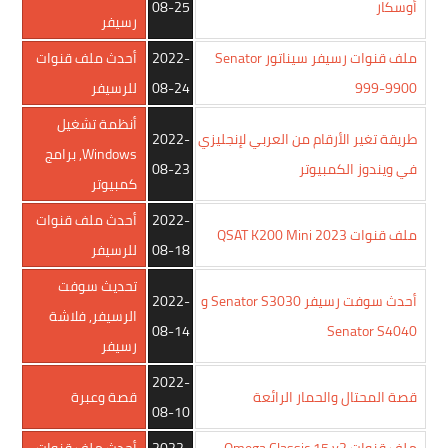
أوسكار
08-25
رسيفر
ملف قنوات رسيفر سيناتور Senator
2022-
أحدث ملف قنوات
999-9900
08-24
للرسيفر
أنظمة تشغيل
طريقة تغير الأرقام من العربي لإنجليزي
2022-
Windows
,
برامج
في ويندوز الكمبيوتر
08-23
كمبيوتر
2022-
أحدث ملف قنوات
ملف قنوات QSAT K200 Mini 2023
08-18
للرسيفر
تحديث سوفت
أحدث سوفت رسيفر Senator S3030 و
2022-
الرسيفر
,
فلاشة
08-14
Senator S4040
رسيفر
2022-
قصة المحتال والحمار الرائعة
قصة وعبرة
08-10
ملف قنوات Omega Classic 15 v2
2022-
أحدث ملف قنوات