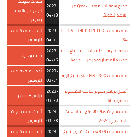
تحديث سوفت
جميع سوفتات Qmax H1mini من
2023-
الرسيفر
,
فلاشة
القديم للحديث
04-18
رسيفر
ملف قنوات PETRA - 1NET-1TN-LED-
2023-
أحدث ملف قنوات
64
04-17
للرسيفر
قصة رجل ثقل علية الدين حتى بلغ دينة
2023-
قصة وعبرة
خمسمائة دينار وعجز عن سدادها
04-16
2023-
أحدث ملف قنوات
ملف قنوات Star Net 9900 بتاريخ اليوم
03-31
للرسيفر
أفضل برنامج تصوير شاشة الكمبيوتر
2023-
برامج كمبيوتر
فيديو مجاناً
03-30
ملف قنوات New Strong 4600 Plus
2023-
أحدث ملف قنوات
البنفسجي 2024
03-28
للرسيفر
ملف قنوات Cemex 999 القديم بتاريخ
2023-
أحدث ملف قنوات