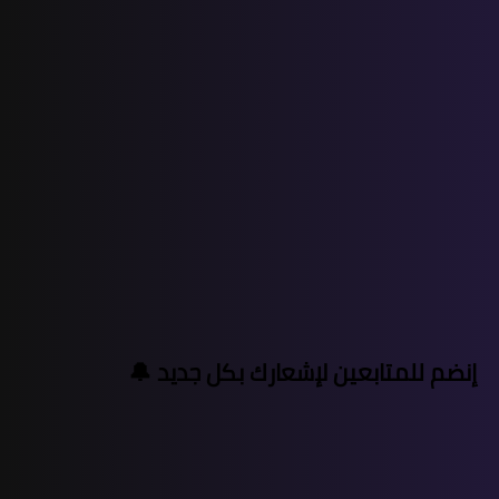
إنضم للمتابعين لإشعارك بكل جديد 🔔