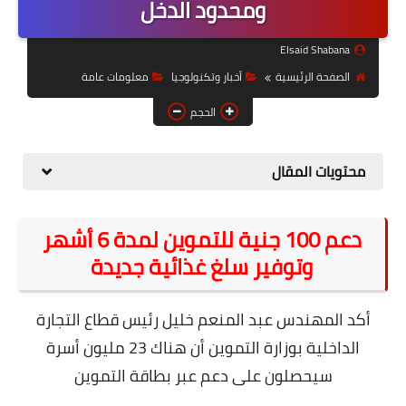
ومحدود الدخل
حل مشاكل الهواتف الذكية
تحديث الرسيفرات
Elsaid Shabana
الصفحة الرئيسية
أخبار وتكنولوجيا
معلومات عامة
أنظمة تشغيل Windows
الحجم
شروحات بلوجر
أدعية إسلامية
محتويات المقال
قصة وعبرة
دعم 100 جنية للتموين لمدة 6 أشهر
حماية
وتوفير سلغ غذائية جديدة
أخبار وتكنولوجيا
أدوات كهربائية
أكد المهندس عبد المنعم خليل رئيس قطاع التجارة
الداخلية بوزارة التموين أن هناك 23 مليون أسرة
قوالب وشروحات بلوجر
سيحصلون على دعم عبر بطاقة التموين
كوميدي