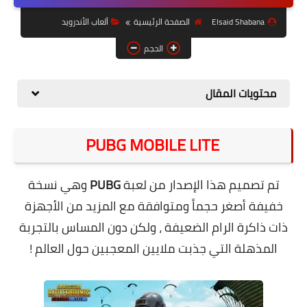
حل مشاكل الهواتف الذكية
Elsaid Shabana
الصفحة الرئيسية
ألعاب الأندرويد
تحديث الرسيفرات
الحجم
أنظمة تشغيل Windows
محتويات المقال
شروحات بلوجر
أدعية إسلامية
PUBG MOBILE LITE
قصة وعبرة
حماية
تم تصميم هذا الإصدار من لعبة
PUBG
وهي نسخة
خفيفة أصغر حجماً ومتوافقة مع المزيد من الأجهزة
أخبار وتكنولوجيا
ذات ذاكرة الرام الضعيفة ، ولكن دون المساس بالتجربة
أدوات كهربائية
المذهلة التي جذبت ملايين المعجبين حول العالم !
قوالب وشروحات بلوجر
كوميدي