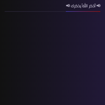
📢 أذكر اللّه يذكرك 📢