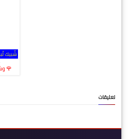
شُبيك لُب
a
🌹 وشكر
تعليقات