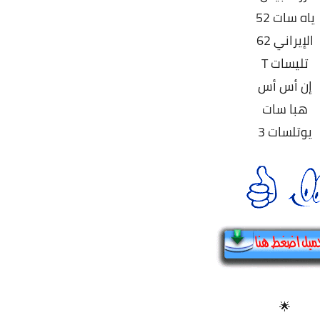
ياه سات 52
الإيراني 62
تليسات T
إن أس أس
هبا سات
يوتلسات 3
🌟