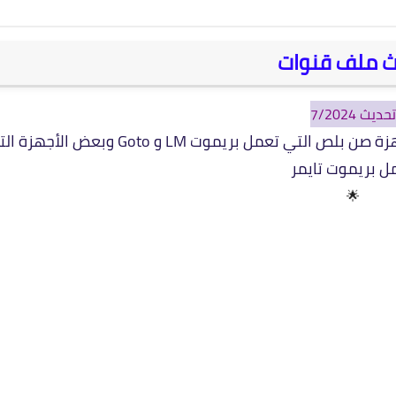
ث ملف قنوات
تحديث 7/2024
ملف قنوات نايل سات عربي ومتحرك لـ 90٪ من أجهزة صن بلص التي تعمل بريموت LM و Goto وبعض ال
ل بريموت تايمر
🌟