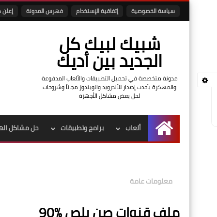
سياسة الخصوصية
إتفاقية الإستخدام
فهرس المدونة
إعلن م
شبيك لبيك كل
الجديد بين أديك
مدونة متخصصة في تحميل التطبيقات والألعاب المدفوعة
والمهكرة بأحدث إصدار للأندرويد والويندوز مجاناً وشروحات
لحل بعض مشاكل الأجهزة
ألعاب
برامج وتطبيقات
حل مشاكل اله
الرئيسية
معلومات عامة
ملف قنوات صن بلص %90