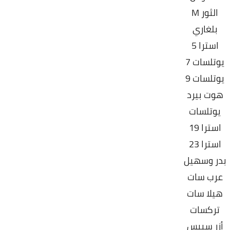
الثور M
بلغاري
استرا 5
يوتلسات 7
يوتلسات 9
هوت بيرد
يوتلسات
استرا 19
استرا 23
بدر وسهيل
عرب سات
هيلا سات
تركسات
أزر سبيس