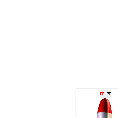
.
EG
Y
PT