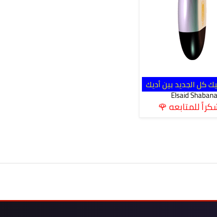
يك كل الجديد بين أديك
Elsaid Shaban
اً للمتابعه 🌹