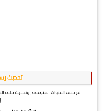
تحديث رسيفر D 555
تم حذف القنوات المتوقفة ، وتحديث ملف النا
إ