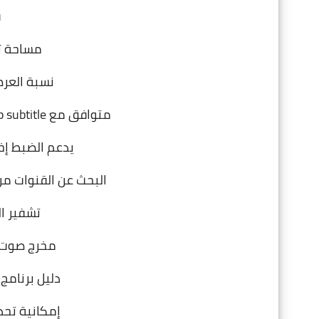
ف
مساحة تخزين
نسبة العرض إلى ا
متوافق مع Teletext/bit Map subtitle ‏،
يدعم الضبط إخت
البحث عن القنوات من
تشفير ال
مخرج صوت 
دليل برنامج إلكترو
إمكانية تحدي