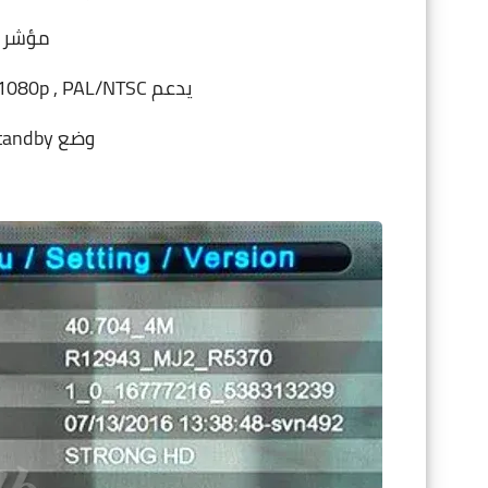
مؤشر ل
يدعم PAL/NTSC ‏,‏ Resolution 576i/576p/720p/1080i/1080p
وضع Standby مع إستهلاك طاقة أقل