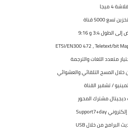
لاشة 4 ميجا
 تسع 5000 قناة
لطول 4‏:‏3 و 16‏:‏9
ETSI/EN300 472
يار متعدد اللغات والترجمة
 خلال المسح التلقائي والعشوائي
مينيو / تشفير القناة
ديجيتال مشترك المحور
ني Support7+day
ث البرامج من خلال USB