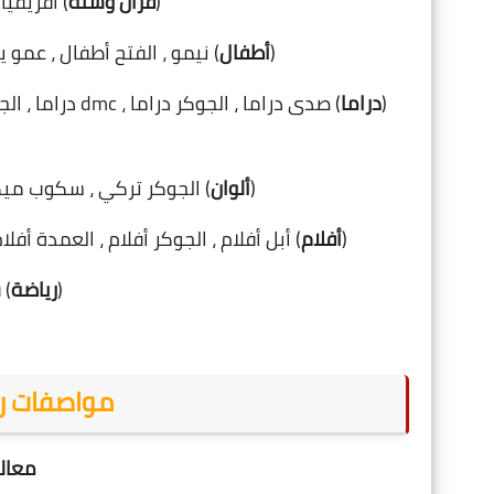
(
قرآن وسُنه
) أفريقيا
(
أطفال
) نيمو ، الفتح أطفال ، عمو 
(
دراما
) صدى دراما ، ال
(
ألوان
) الجوكر تركي ، سكوب ميكس
(
أفلام
) أبل أفلام ، الجوكر أفلام ، العمدة أفل
(
رياضة
) 
مواصفات رسيفر 555
معالج 