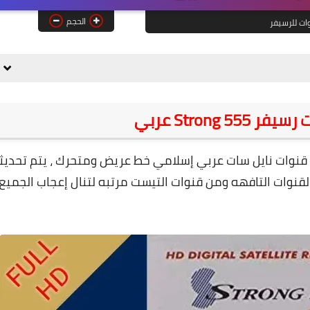
الحجم
ات للرسيفر
Strong  عربي
فر سترونج الأزرق Strong hd 555 بملف قنوات نايل سات عربي إسلامي خط عريض ومتحرك ، يتم تحدي
لقنوات التافهه ومن قنوات التيست مرتبه لتنال إعجاب الجميع