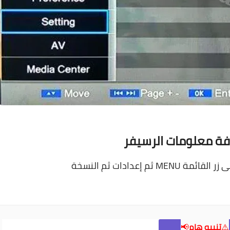
ة معلومات الرسيفر
م إعدادات ثم النسخة
⚠️
تنبيه هام
📢