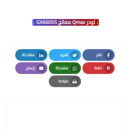
↓ لودر Qmax معالج GX6605S ↓
نشر
تغريد
مشاركة
LinkedIn
Twitter
Facebook
حفظ
مشاركة
إرسال
Email
Whatsapp
Pinterest
طباعة
Print