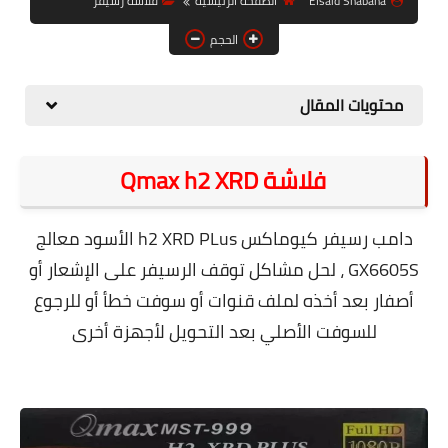
Elsaid Shabana
الصفحة الرئيسية
فلاشة رسيفر
حل مشاكل الهواتف الذكية
الحجم
تحديث الرسيفرات
أنظمة تشغيل Windows
محتويات المقال
شروحات بلوجر
فلاشة Qmax h2 XRD
أدعية إسلامية
قصة وعبرة
دامب رسيفر كيوماكس h2 XRD PLus الأسود معالج
حماية
GX6605S ، لحل مشاكل توقف الرسيفر على الإشعار أو
أصفار بعد
أخذه لملف قنوات أو سوفت خطأ أو للرجوع
أخبار وتكنولوجيا
للسوفت الأصلي بعد التحويل لأجهزة أخرى
أدوات كهربائية
قوالب وشروحات بلوجر
كوميدي