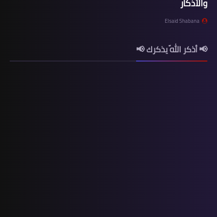
والأذكار
Elsaid Shabana
📢 أذكر اللّه يذكرك 📢