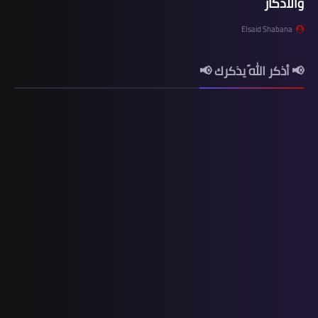
والأذكار
Elsaid Shabana
📢 أذكر اللّه يذكرك 📢