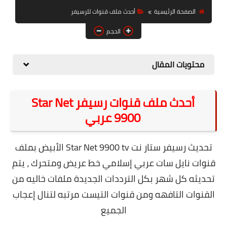
حل مشاكل الهواتف الذكية
الصفحة الرئيسية
أحدث ملف قنوات للرسيفر
تحديث الرسيفرات
الحجم
أنظمة تشغيل Windows
محتويات المقال
شروحات بلوجر
أدعية إسلامية
أحدث ملف قنوات رسيفر Star Net
قصة وعبرة
9900 عربي
حماية
تحديث رسيفر ستار نت Star Net 9900 tv الأبيض بملف
أخبار وتكنولوجيا
قنوات نايل سات عربي إسلامي خط عريض ومتحرك ، يتم
أدوات كهربائية
تحديثه كل شهر بكل الترددات الجديدة ملفات خاليه من
القنوات التافهه ومن قنوات التيست مرتبه لتنال إعجاب
قوالب وشروحات بلوجر
الجميع
كوميدي