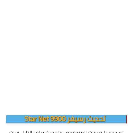
تحديث رسيفر Star Net 9900
تم حذف القنوات المتوقفة ، وتحديث ملف النايل سات