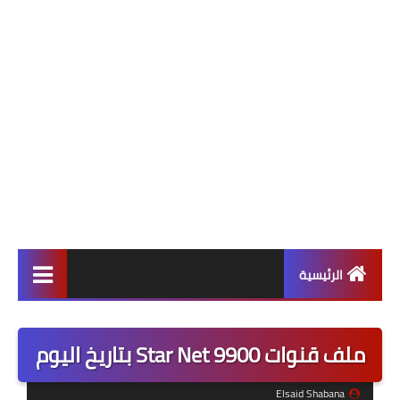
الرئيسية
ألعاب
ملف قنوات Star Net 9900 بتاريخ اليوم
برامج وتطبيقات
Elsaid Shabana