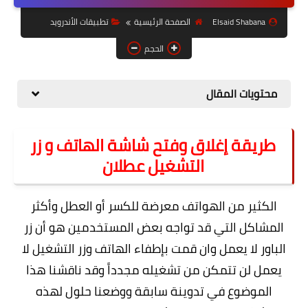
حل مشاكل الهواتف الذكية
Elsaid Shabana
الصفحة الرئيسية
تطبيقات الأندرويد
تحديث الرسيفرات
الحجم
أنظمة تشغيل Windows
محتويات المقال
شروحات بلوجر
أدعية إسلامية
طريقة إغلاق وفتح شاشة الهاتف و زر
قصة وعبرة
التشغيل عطلان
حماية
الكثير من الهواتف معرضة للكسر أو العطل وأكثر
أخبار وتكنولوجيا
المشاكل التي قد تواجه بعض المستخدمين هو أن زر
أدوات كهربائية
الباور لا يعمل وان قمت بإطفاء الهاتف وزر التشغيل لا
قوالب وشروحات بلوجر
يعمل لن تتمكن من تشغيله مجدداً وقد ناقشنا هذا
الموضوع في تدوينة سابقة ووضعنا حلول لهذه
كوميدي