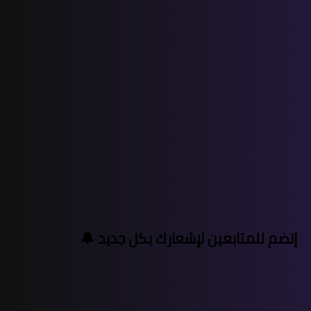
إنضم للمتابعين لإشعارك بكل جديد 🔔