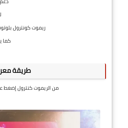
دعم أ
ل
ريموت كونترول بلوتو
كما ي
طريقة معرف
من الريموت كنترول إضغط عل