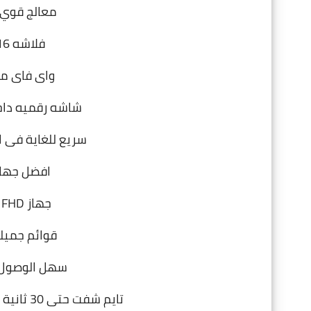
معالج قوي 
فلاشه 16 ميجابايت ، رام 2 جيجا
واى فاى مدم
شاشه رقميه داخليه + شا
سريع للغاية فى ال
افضل جهاز
جهاز FHD
س
قوائم جميلة
سهل الوصول ل
تايم شفت حتى 30 ثانية ويعمل بكل سلاسة بدون تهنيج