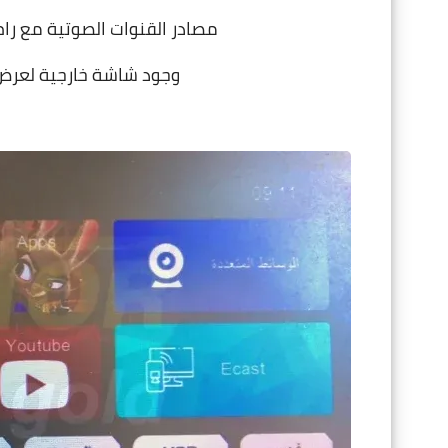
مصادر القنوات الصوتية مع رام 2 جيجا مختلف تماماً عن اى جهاز صن 
وجود شاشة خارجية لعرض