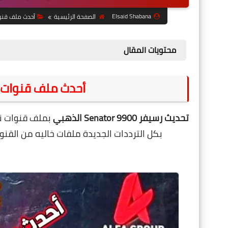
Elsaid Shabana
الصفحة الرئيسية
أحدث ملف قنو
محتويات المقال
أحدث ملف قنوات ر
تحديث رسيفر Senator 9900
الذهبي
بملف قنوات ن
بكل الترددات الجديدة ملفات خاليه من القنو