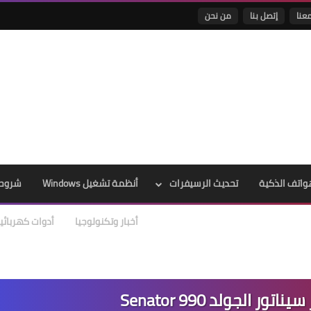
عنا
إتصل بنا
من نحن
واتف الذكية
تحديث الرسيفرات
أنظمة تشغيل Windows
شروحا
أخبار وتكنولوجيا
أدوات كهربائي
 الجولد Senator 990