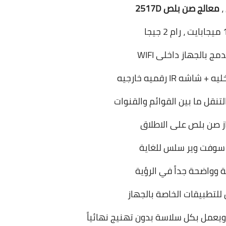
،
معالج صن بلص 2517D
ج بالجهاز داخلى WIFI
شه IR رقميه خارجيه
تنقل ما بين القوائم والقنوات
 صن بلص على الاطلاق
وفت وير سلس للغاية
 وواضحة جداً في الرؤية
لتطبيقات الخاصة بالجهاز
نهائياً