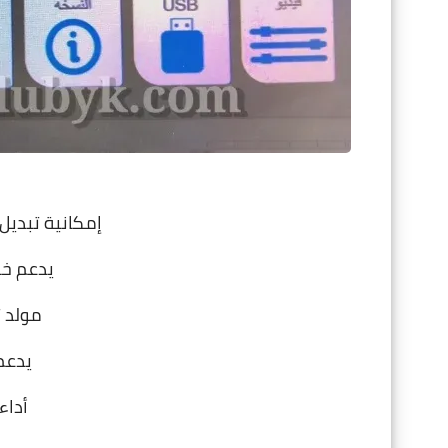
إمكانية تبديل
يدعم خاصية LNA
مولد ت
يدعم
أداء م