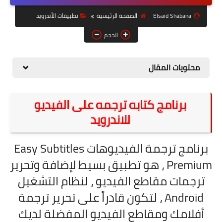
حل مشاكل الهواتف الذكية
Elsaid Shabana
الصفحة الرئيسية
تطبيقات الأندرويد
تحديث الرسيفرات
الحجم
أنظمة تشغيل Windows
محتويات المقال
شروحات بلوجر
أدعية إسلامية
برنامج كتابه ترجمه على الفيديو
قصة وعبرة
للاندرويد
حماية
برنامج ترجمة الفيديوهات Easy Subtitles
أخبار وتكنولوجيا
Premium ، هو تطبيق بسيط لإضافة وتحرير
أدوات كهربائية
ترجمات مقاطع الفيديو ، لنظام التشغيل
قوالب وشروحات بلوجر
Android ، لتكون قادراً على تحرير ترجمة
أفلامك ومقاطع الفيديو المفضلة لديك
كوميدي