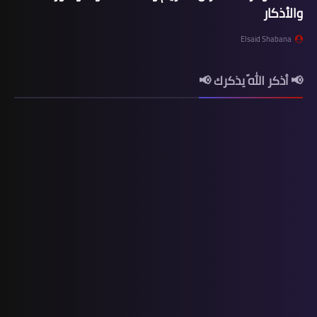
والأذكار
Elsaid Shabana
📢 أذكر اللّه يذكرك 📢