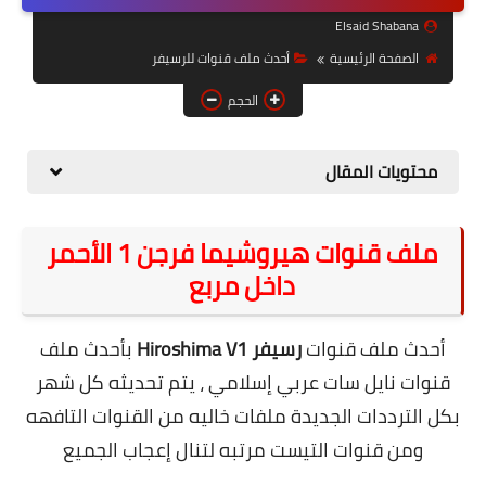
حل مشاكل الهواتف الذكية
Elsaid Shabana
تحديث الرسيفرات
الصفحة الرئيسية
أحدث ملف قنوات للرسيفر
أنظمة تشغيل Windows
الحجم
شروحات بلوجر
محتويات المقال
أدعية إسلامية
قصة وعبرة
ملف قنوات هيروشيما فرجن 1 الأحمر
داخل مربع
حماية
أخبار وتكنولوجيا
أحدث ملف قنوات
رسيفر Hiroshima
V1
بأحدث ملف
أدوات كهربائية
قنوات نايل سات عربي إسلامي ، يتم تحديثه كل شهر
بكل الترددات الجديدة ملفات خاليه من القنوات التافهه
قوالب وشروحات بلوجر
ومن قنوات التيست مرتبه لتنال إعجاب الجميع
كوميدي