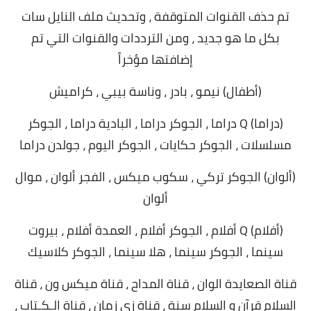
تم حذف القنوات المتوقفة ، وتحديث ملف النايل سات
بكل ما هو جديد ، ومن الترددات والقنوات التي تم
إضافتها
مؤخراً
(أطفال) نيمو ، بادر ، وناسة بيبي ، كراميش
(دراما) Q دراما ، الجوكر دراما ، البادية دراما ، الجوكر
مسلسلات ، الجوكر حكايات ، الجوكر اليوم ، جولدن دراما
(ألوان) الجوكر تركي ، سكوب ميكس ، الفجر ألوان ، موال
ألوان
(أفلام) Q أفلام ، الجوكر أفلام ، العمدة أفلام ، بيروت
سينما ، الجوكر سينما ، هلا سينما ، الجوكر كلاسيك
قناة الصعايدة الوان ، قناة المداح ، قناة ميكس ون ، قناة
السلام قرآن و السلام سنة ، قناة زي زمان ، قناة الـكـتاب ،