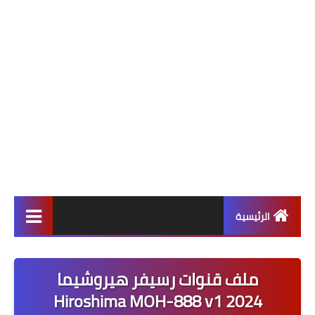
الرئيسية
ألعاب
ملف قنوات رسيفر هيروشيما
برامج وتطبيقات
Hiroshima MOH-888 v1 2024