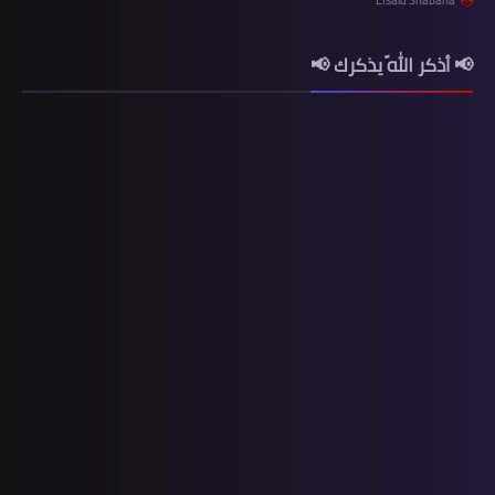
📢 أذكر اللّه يذكرك 📢