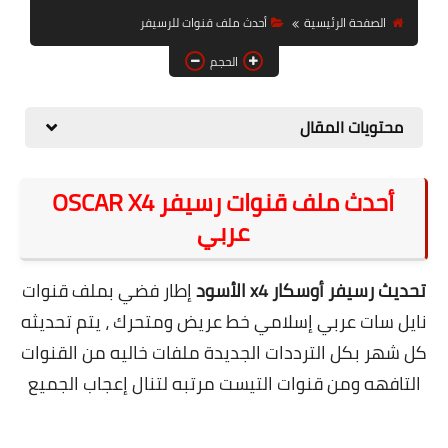
حل مشاكل الهواتف الذكية
الصفحة الرئيسية
أحدث ملف قنوات للرسيفر
تحديث الرسيفرات
الحجم
أنظمة تشغيل Windows
محتويات المقال
شروحات بلوجر
أدعية إسلامية
أحدث ملف قنوات رسيفر OSCAR X4
قصة وعبرة
عربي
حماية
تحديث رسيفر أوسكار x4 الأسود
إطار فضي بملف قنوات
أخبار وتكنولوجيا
نايل سات عربي إسلامي خط عريض ومتحرك ، يتم تحديثه
أدوات كهربائية
كل شهر بكل الترددات الجديدة ملفات خاليه من القنوات
التافهه ومن قنوات التيست مرتبه لتنال إعجاب الجميع
قوالب وشروحات بلوجر
كوميدي