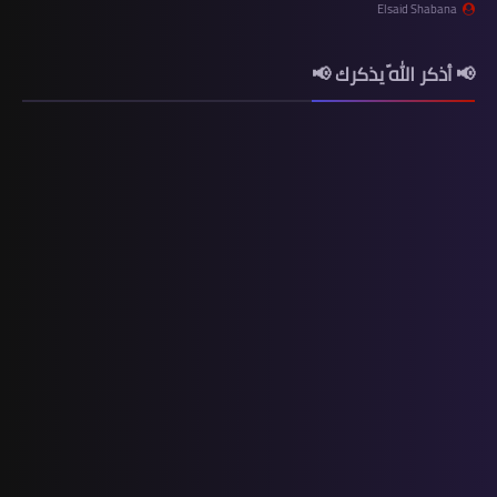
Elsaid Shabana
📢 أذكر اللّه يذكرك 📢