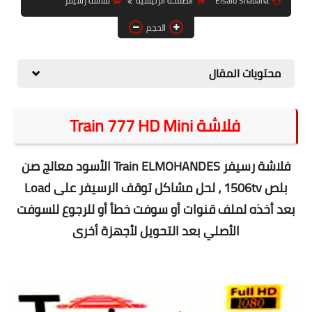
Elsaid Shabana
الصفحة الرئيسية
فلاشة رسيفر
حل مشاكل الهواتف الذكية
الحجم
تحديث الرسيفرات
أنظمة تشغيل Windows
محتويات المقال
شروحات بلوجر
فلاشة Train 777 HD Mini
أدعية إسلامية
قصة وعبرة
فلاشة رسيفر Train ELMOHANDES الأسود معالج صن
حماية
بلص 1506tv ، لحل مشاكل توقف الرسيفر على Load
ب
عد أخذه لملف قنوات أو سوفت خطأ أو للرجوع للسوفت
أخبار وتكنولوجيا
الأصلي بعد التحويل لأجهزة أخرى
أدوات كهربائية
قوالب وشروحات بلوجر
كوميدي