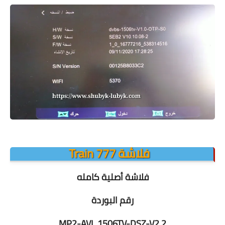
فلاشة Train 777
فلاشة أصلية كامله
رقم البوردة
MP2-AVL 1506TV-DSZ-V2.2