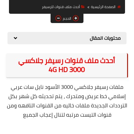
حل مشاكل الهواتف الذكية
الصفحة الرئيسية
أحدث ملف قنوات للرسيفر
تحديث الرسيفرات
الحجم
أنظمة تشغيل Windows
محتويات المقال
شروحات بلوجر
أدعية إسلامية
أحدث ملف قنوات رسيفر جلاكسي
قصة وعبرة
3000 4G HD
حماية
ملفات رسيفر جلاكسي 3000 الأسود نايل سات عربي
أخبار وتكنولوجيا
إسلامي خط عريض ومتحرك ، يتم تحديثه كل شهر بكل
أدوات كهربائية
الترددات الجديدة ملفات خاليه من القنوات التافهه ومن
قنوات التيست مرتبه لتنال إعجاب الجميع
قوالب وشروحات بلوجر
كوميدي