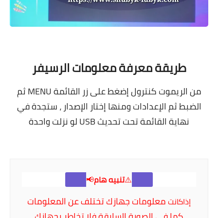
طريقة معرفة معلومات الرسيفر
من الريموت كنترول إضغط على زر القائمة MENU ثم
الضبط ثم الإعدادات ومنها إختار الإصدار ،
ستجدة في
نهاية القائمة تحت تحديث USB لو نزلت واحدة
⚠️
تنبيه هام
📢
معلومات ج
هازك تختلف عن المعلومات
إذاكانت
كما في الصورة السابقة فلا تخاطر بجهازك