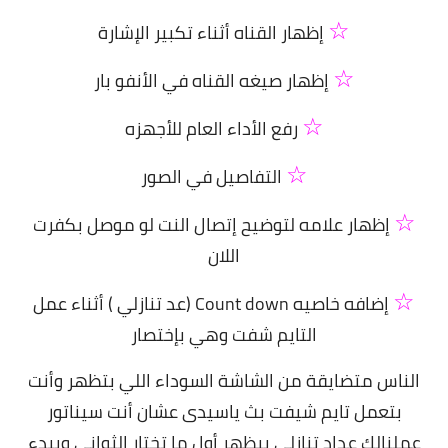
☆
إظهار القناه أثناء تكبير الإشارة
☆
إظهار صيغه القناه في الأنفو بار
☆
رفع الأداء العام للأجهزه
☆
التفاصيل في الصور
☆
إظهار علامه لتوضيح إتصال النت لو موصل بكفرت
اللان
☆
إضافه خاصيه Count down (عد تنازلي ) أثناء عمل
التايم شفت وهي بإختصار
الناس متضايقة من الشاشة السوداء اللي بتظهر وأنت
بتعمل تايم شيفت بث ياسيدى عشان أنت سيناتور
عملنالك عداد تنازلي بيظهر أول ما تختار الثواني ويبدء