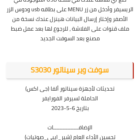
الريسيفر وأدخل من زر MENU على بطاقه usb ودوس الزر
الأصفر وإختار إرسال البيانات هينزل عندك نسخة من
ملف قنوات على الفلاشة ، للرجوع لها بعد عمل ضبط
مصنع بعد السوفت الجديد
سوفت وير سيناتور S3030
تحديثات لأجهزة سيناتور ألفا (جى اكس)
الحاملة لسيرفر الفورايفر
بتاريخ 6-5-2023
الإضافــــــــــــــــات
تحسين الأداء العام (شير_ايبى_صوتيات)