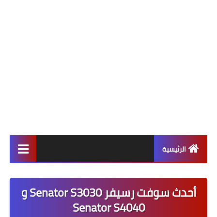
الرئيسية
ألعاب
أحدث سوفت رسيفر Senator S3030 و
برامج وتطبيقات
Senator S4040