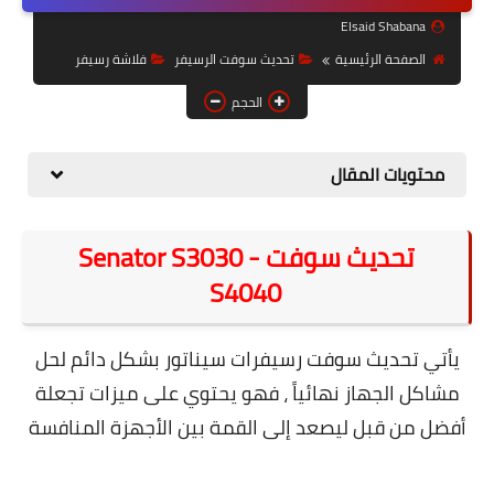
حل مشاكل الهواتف الذكية
Elsaid Shabana
تحديث الرسيفرات
الصفحة الرئيسية
تحديث سوفت الرسيفر
فلاشة رسيفر
أنظمة تشغيل Windows
الحجم
شروحات بلوجر
محتويات المقال
أدعية إسلامية
قصة وعبرة
تحديث سوفت Senator S3030 -
S4040
حماية
أخبار وتكنولوجيا
يأتي تحديث سوفت رسيفرات سيناتور بشكل دائم لحل
أدوات كهربائية
مشاكل الجهاز نهائياً ، فهو يحتوي على ميزات تجعلة
أفضل من قبل ليصعد إلى القمة بين الأجهزة المنافسة
قوالب وشروحات بلوجر
كوميدي