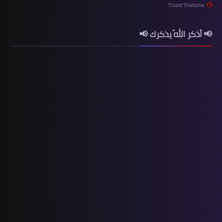
Elsaid Shabana
📢 أذكر اللّه يذكرك 📢