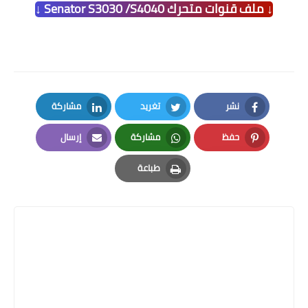
↓ ملف قنوات متحرك Senator S3030 /S4040 ↓
نشر
تغريد
مشاركة
LinkedIn
Twitter
Facebook
حفظ
مشاركة
إرسال
Email
Whatsapp
Pinterest
طباعة
Print