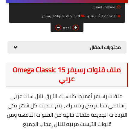
حل مشاكل الهواتف الذكية
Elsaid Shabana
تحديث الرسيفرات
الصفحة الرئيسية
أحدث ملف قنوات للرسيفر
أنظمة تشغيل Windows
الحجم
شروحات بلوجر
محتويات المقال
أدعية إسلامية
قصة وعبرة
ملف قنوات رسيفر Omega Classic 15
عربي
حماية
أخبار وتكنولوجيا
ملفات رسيفر أوميجا كلاسيك الأزرق نايل سات عربي
أدوات كهربائية
إسلامي خط عريض ومتحرك ، يتم تحديثه كل شهر بكل
الترددات الجديدة ملفات خاليه من القنوات التافهه ومن
قوالب وشروحات بلوجر
قنوات التيست مرتبه لتنال إعجاب الجميع
كوميدي