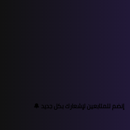
إنضم للمتابعين لإشعارك بكل جديد 🔔