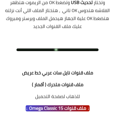
وتختار
تحديث USB
وتضغط OK من الريموت هتظهر
الفلاشه هتدوس OK تاني ، هتختار الملف اللي أنت نزلته
هتضغط OK علية الجهاز هيحمل الملف ويرستر ومبروك
عليك ملف القنوات الجديد
.
ملف قنوات نايل سات عربي خط عريض
ملف قنوات متحرك ( أقمار )
للذهاب لصفحة التحميل
↓ ملف قنوات Omega Classic 15 ↓