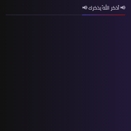
📢 أذكر اللّه يذكرك 📢