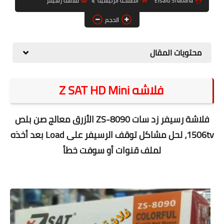
Elsaid Shabana
الصفحة الرئيسية
فلاشة رسيفر
حل مشاكل الهواتف الذكية
الحجم
تحديث الرسيفرات
أنظمة تشغيل Windows
محتويات المقال
شروحات بلوجر
فلاشه Z SAT HD Mini
أدعية إسلامية
قصة وعبرة
فلاشة رسيفر زد سات ZS-8090 الأزرق معالج صن بلص
حماية
1506tv، لحل مشاكل توقف الرسيفر على Load بعد أخذه
لملف قنوات أو سوفت خطأ
أخبار وتكنولوجيا
أدوات كهربائية
قوالب وشروحات بلوجر
كوميدي