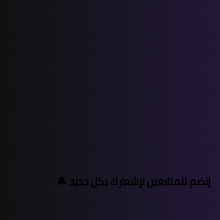
إنضم للمتابعين لإشعارك بكل جديد 🔔