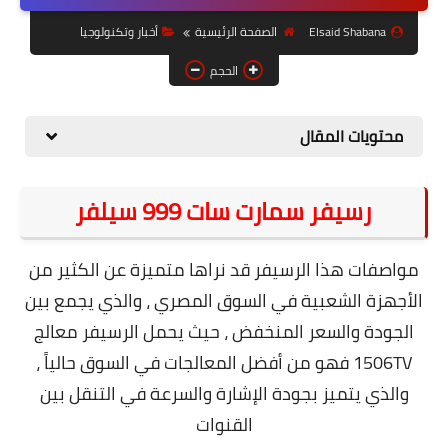
حل مشاكل الهواتف الذكية
Elsaid Shabana
الصفحة الرئيسية
أخبار وتكنولوجيا
تحديث الرسيفرات
الحجم
أنظمة تشغيل Windows
محتويات المقال
شروحات بلوجر
أدعية إسلامية
رسيفر سمارت سات 999 سيلفر
قصة وعبرة
حماية
مواصفات هذا الرسيفر قد نراها متميزة عن الكثير من
الأجهزة الشعبية في السوق المصري ، والذي يجمع بين
أخبار وتكنولوجيا
الجودة والسعر المنخفض ، حيث يحمل الرسيفر معالج
أدوات كهربائية
1506TV فهو من أفضل المعالجات في السوق حالياً ،
قوالب وشروحات بلوجر
والذي يتميز بجودة الإشارة والسرعة في التنقل بين
القنوات
كوميدي