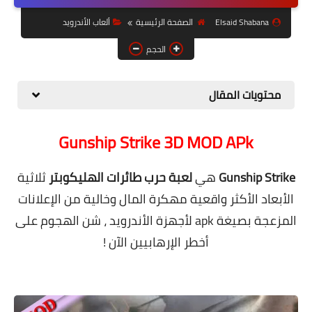
حل مشاكل الهواتف الذكية
Elsaid Shabana
الصفحة الرئيسية
ألعاب الأندرويد
تحديث الرسيفرات
الحجم
أنظمة تشغيل Windows
محتويات المقال
شروحات بلوجر
أدعية إسلامية
Gunship Strike 3D MOD APk
قصة وعبرة
Gunship Strike
هي
لعبة حرب طائرات الهليكوبتر
ثلاثية
حماية
الأبعاد الأكثر واقعية مهكرة المال وخالية من الإعلانات
أخبار وتكنولوجيا
المزعجة بصيغة apk لأجهزة الأندرويد ، شن الهجوم على
أدوات كهربائية
أخطر الإرهابيين الآن !
قوالب وشروحات بلوجر
.
كوميدي