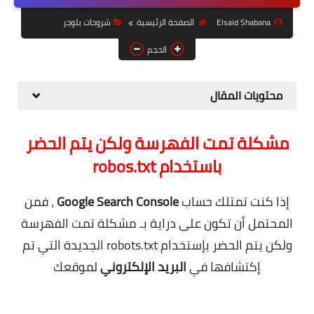
حل مشاكل الهواتف الذكية
Elsaid Shabana
الصفحة الرئيسية
شروحات بلوجر
تحديث الرسيفرات
الحجم
أنظمة تشغيل Windows
محتويات المقال
شروحات بلوجر
أدعية إسلامية
مشكلة تمت الفهرسة ولكن يتم الحضر
قصة وعبرة
باستخدام robos.txt
حماية
إذا كنت تمتلك حساب
Google Search Console
، فمن
أخبار وتكنولوجيا
المحتمل أن تكون على دراية بـ مشكلة تمت الفهرسة
أدوات كهربائية
ولكن يتم الحضر بإستخدام robots.txt الجديدة التي تم
إكتشافها في
البريد الإلكتروني
لموقعك
قوالب وشروحات بلوجر
.
كوميدي