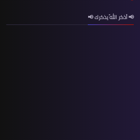
📢 أذكر اللّه يذكرك 📢