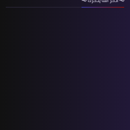
📢 أذكر اللّه يذكرك 📢