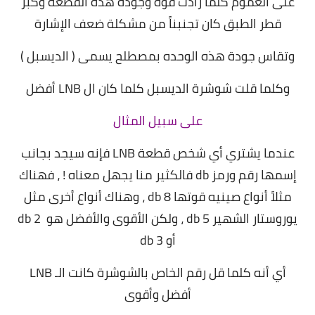
على العموم كلما زادت قوة وجودة هذه القطعة وكبر
قطر الطبق كان تجنبناً من مشكلة ضعف الإشارة
وتقاس جودة هذه الوحده بمصطلح يسمى ( الديسبل )
وكلما قلت شوشرة الديسبل كلما كان ال LNB أفضل
على سبيل المثال
عندما يشتري أي شخص قطعة LNB فإنه سيجد بجانب
إسمها رقم ورمز db فالكثير منا يجهل معناه ! ، فهناك
مثلاً أنواع صينيه قوتها 8 db ، وهناك أنواع أخرى مثل
يوروستار الشهير 5 db ، ولكن الأقوى والأفضل هو 2 db
أو 3 db
أي أنه كلما قل رقم الخاص بالشوشرة كانت الـ LNB
أفضل وأقوى