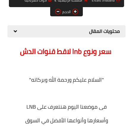
Elsaid Shabana
الصفحة الرئيسية
أدوات كهربائية
حل مشاكل الهواتف الذكية
الحجم
تحديث الرسيفرات
أنظمة تشغيل Windows
محتويات المقال
شروحات بلوجر
سعر ونوع lnb لاقط قنوات الدش
أدعية إسلامية
قصة وعبرة
حماية
"السلام عليكم ورحمة الله وبركاته"
أخبار وتكنولوجيا
أدوات كهربائية
فى موضعنا اليوم هنتعرف على LNB
قوالب وشروحات بلوجر
وأسعارها وأنواعها الأفضل في السوق
كوميدي