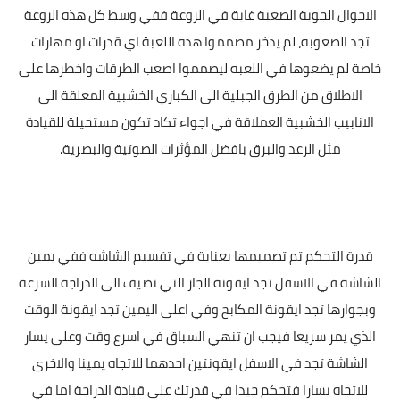
الاحوال الجوية الصعبة غاية في الروعة ففي وسط كل هذه الروعة
تجد الصعوبه، لم يدخر مصمموا هذه اللعبة اي قدرات او مهارات
خاصة لم يضعوها في اللعبه ليصمموا اصعب الطرقات واخطرها على
الاطلاق من الطرق الجبلية الى الكباري الخشبية المعلقة الي
الانابيب الخشبية العملاقة في اجواء تكاد تكون مستحيلة للقيادة
مثل الرعد والبرق بافضل المؤثرات الصوتية والبصرية.
قدرة التحكم تم تصميمها بعناية في تقسيم الشاشه ففي يمين
الشاشة في الاسفل تجد ايقونة الجاز التي تضيف الى الدراجة السرعة
وبجوارها تجد ايقونة المكابح وفي اعلى اليمين تجد ايقونة الوقت
الذي يمر سريعا فيجب ان تنهي السباق في اسرع وقت وعلى يسار
الشاشة تجد في الاسفل ايقونتين احدهما للاتجاه يمينا والاخرى
للاتجاه يسارا فتحكم جيدا في قدرتك على قيادة الدراجة اما في