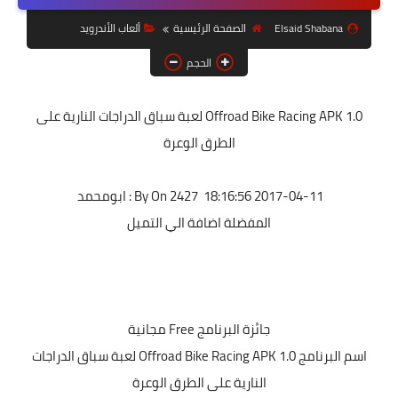
حل مشاكل الهواتف الذكية
Elsaid Shabana
الصفحة الرئيسية
ألعاب الأندرويد
تحديث الرسيفرات
الحجم
أنظمة تشغيل Windows
Offroad Bike Racing APK 1.0 لعبة سباق الدراجات النارية على
شروحات بلوجر
الطرق الوعرة
أدعية إسلامية
قصة وعبرة
2017-04-11 18:16:56 2427 By On : ابومحمد
المفضلة اضافة الي التميل
حماية
أخبار وتكنولوجيا
أدوات كهربائية
جائزة البرنامج
Free مجانية
قوالب وشروحات بلوجر
اسم البرنامج
Offroad Bike Racing APK 1.0 لعبة سباق الدراجات
كوميدي
النارية على الطرق الوعرة