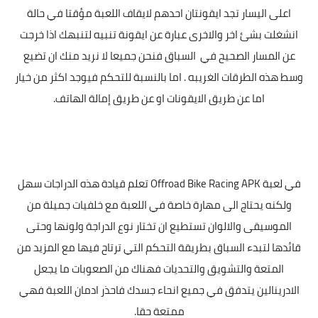
اعلى اليسار تجد ايقونتان احدهم لايقاف اللعبة مؤقتا في حالة
انشغلت بشئ اخر والاخرى عبارة عن ايقونة تنبيه لتنبهك اذا خرجت
عن المسار الصحيح في السباق فنحن جميعا لا نريد منك ان تضيع
وسط هذه الطرقات الغريبه . اما بالنسبة للتحكم فيوجد اكثر من خيار
اما عن طريق الايقونات او عن طريق إمالة الهاتف.
في لعبة Offroad Bike Racing APK تعلم قيادة هذه الدراجات سهل
ولكنه يحتاج الى مهارة خاصة في اللعبة مع خلفيات جميلة من
الموسيقى والالوان تستطيع ان تختار نوع الدراجة ولونها وحتى
قائدها لتبدء السباق بطريقة التحكم التي ترتاح فيها مع المزيد من
المتعة والتشويق والتحديات فهناك من الصعوبات ما يجعل
الادرينالين يتدفق في جميع انحاء جسدك فاحذر ادمان اللعبة فهي
ممتعة حقا.