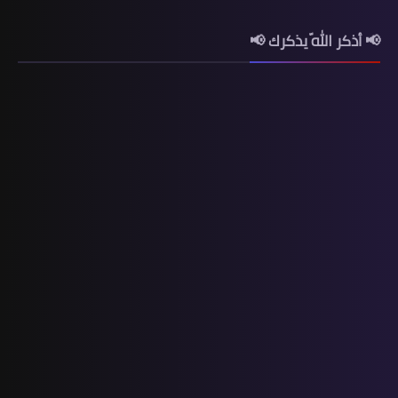
📢 أذكر اللّه يذكرك 📢