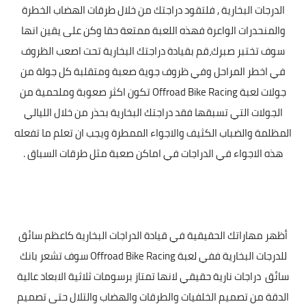
الدرجات البخارية , فلتقود دراجتك من خلال طرقات الهضاب الخطرة
والمنحدرات الواعرة فهذه اللعبة ممتعة حقا وكن على يقين انها
سوف تختبر صبرك،قم بقيادة دراجتك البخارية تحت اصعب الظروف
في اخطر المراحل وفي ظروف جوية صعبة ومتقلبة كل جولة من
جولات لعبة Offroad Bike Racing تكون اكثر صعوبة وملحمية من
الجولات التي تسبقها فقد دراجتك البخارية بحذر من خلال الليالي
المظلمة والضباب الكثيف والاجواء الممطرة ويجب ان تعلم ما تفعله
هذه الاجواء في الدراجات في اماكن صعبة مثل طرقات السباق .
أظهر مهاراتك الحقيقية في قيادة الدراجات البخارية كاعظم سائق
للدرجات البخارية ففي لعبة Offroad Bike Racing سوف تشعر بانك
سائق دراجات نارية حقيقي لانها تمتاز برسومات ثلاثية الابعاد عالية
الدقة من تصميم الخلفيات والطرقات والهضاب والتلال حتى تصميم