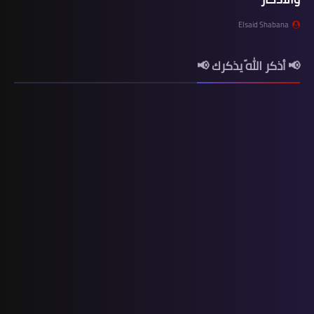
Elsaid Shabana
📢 أذكر اللّه يذكرك 📢