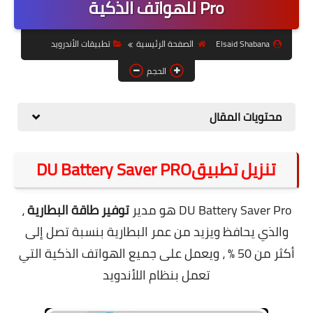
Pro للهواتف الذكية
حل مشاكل الهواتف الذكية
تحديث الرسيفرات
Elsaid Shabana
الصفحة الرئيسية
تطبيقات الأندرويد
أنظمة تشغيل Windows
الحجم
شروحات بلوجر
محتويات المقال
أدعية إسلامية
قصة وعبرة
تنزيل تطبيق
DU Battery Saver PRO
حماية
DU Battery Saver Pro هو مدير
توفير طاقة البطارية
،
أخبار وتكنولوجيا
والذي يحافظ ويزيد من عمر البطارية بنسبة تصل إلى
أدوات كهربائية
أكثر من 50 % ، ويعمل على جميع الهواتف الذكية التي
قوالب وشروحات بلوجر
تعمل بنظام اللأندويد
كوميدي