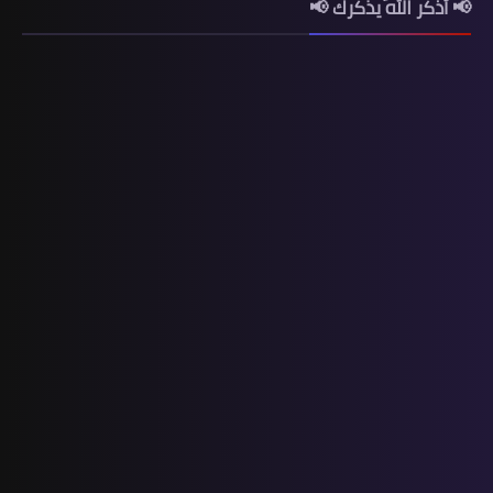
📢 أذكر اللّه يذكرك 📢