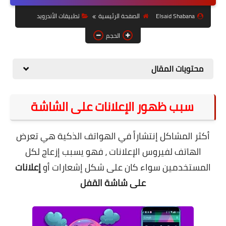
حل مشاكل الهواتف الذكية
Elsaid Shabana
الصفحة الرئيسية
تطبيقات الأندرويد
تحديث الرسيفرات
الحجم
أنظمة تشغيل Windows
محتويات المقال
شروحات بلوجر
أدعية إسلامية
سبب ظهور الإعلانات على الشاشة
قصة وعبرة
حماية
أكثر المشاكل إنتشاراً في الهواتف الذكية هي تعرض
الهاتف لفيروس الإعلانات ، فهو يسبب إزعاج لكل
أخبار وتكنولوجيا
المستخدمين سواء كان على شكل إشعارات أو
إعلانات
أدوات كهربائية
على شاشة القفل
قوالب وشروحات بلوجر
كوميدي