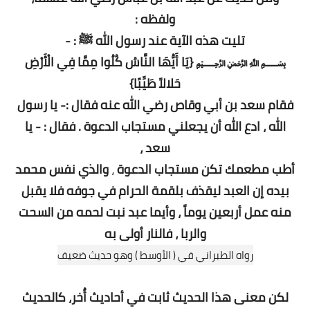
ولفظه :
تليت هذه الآية عند رسول الله ﷺ : -
﷽ {يَا أَيُّهَا النَّاسُ كُلُوا مِمَّا فِي الْأَرْضِ
حَلالاً طَيِّبًا}
فقام سعد بن أبي وقاص رضي الله عنه فقال :- يا رسول
الله ، ادع الله أن يجعلني مستجاب الدعوة . فقال : - يا
سعد ،
أطب مطعمك تكن مستجاب الدعوة
،
والذي نفس محمد
بيده إن العبد ليقذف بلقمة الحرام في جوفه فلا يقبل
منه عمل أربعين يوماً ، وأيما عبد نبت لحمه من السحت
والربا ، فالنار أولى به
رواه الطبراني في ( الأوسط ) وهو حديث ضعيف
لكن معنى هذا الحديث ثابت في أحاديث أُخر، كالحديث