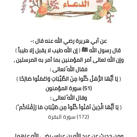
معلومات عامة
عن أبي هريرة رضي الله عنه قال :-
قال رسول الله ﷺ
(
إن الله طيب لا يقبل إلا طيباً
)
وإن الله تعالى أمر المؤمنين بما أمر به المرسلين ،
فقال اللّه تعالى :
{
يَا أَيُّهَا الرُّسُلُ كُلُوا مِنَ الطَّيِّبَاتِ وَاعْمَلُوا صَالِحًا
}
(51) سورة المؤمنون
وقال اللّه تعالى :
{
يَا أَيُّهَا الَّذِينَ آمَنُواْ كُلُواْ مِن طَيِّبَاتِ مَا رَزَقْنَاكُم
ْ}
(172) سورة البقرة
.
ومن حديث عن عبد الله بن عباس رضي الله عنهما،