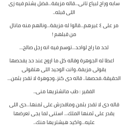
سابه وراح لبياع تانى...قاله مزيفة...فضل يشتم فيه زى
اللى قبله..
مر على ٤ غيرهم...قالوا له مزيفة...ونالهم منه مانال
من قبلهم !
لحد ما راح لواحد...توسم فيه انه رجل صالح...
اعطا له الجوهرة وقاله كل ما اروح عند حد يفحصها
يقولى مزيفة..وانت الوحيد اللى هتقولى
الحقيقة..فحصها.. قاله دى كنز..وجوهرة لا تقدر بثمن...
الفقير : طب ماتشتريها منى..
قاله دى لا تقدر بثمن وماقدرش على ثمنها...دى اللى
يقدر على ثمنها الملك... استنى لما يجى تعرضها
عليه...واكيد هيشتريها منك..