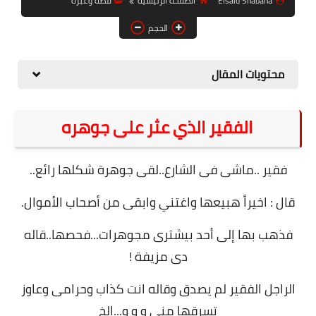
Elsaid Shabana
الصفحة الرئيسية
قصة وعبرة
حل مشاكل الهواتف الذكية
الحجم
تحديث الرسيفرات
أنظمة تشغيل Windows
محتويات المقال
شروحات بلوجر
الفقير الذي عثر على جوهره
أدعية إسلامية
قصة وعبرة
فقير ..ماشى فى الشارع..لقى جوهرة شكلها رائع..
حماية
قال : اخيراً هبيعها واغتني وابقى من أصحاب الأموال.
أخبار وتكنولوجيا
فذهب بها إلى أحد بيشترى مجوهرات...فحصها..قاله
أدوات كهربائية
دى مزيفة !
قوالب وشروحات بلوجر
الراجل الفقير لم يصدق وقاله انت كذاب وحرامى وعاوز
كوميدي
تسرقها منى و و و...الخ