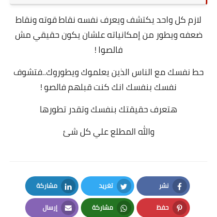
لازم كل واحد يكتشف ويعرف نفسه نقاط قوته ونقاط
ضعفه ويطور من إمكانياته علشان يكون حقيقي مش
فالصوا !
حط نفسك مع الناس الذين يعلموك ويطوروك..فتشوف
نفسك بنفسك انك كنت قبلهم فالصو !
هتعرف حقيقتك بنفسك وتقدر تطورها
والله المطلع علي كل شئ
نشر
تغريد
مشاركة
LinkedIn
Twitter
Facebook
حفظ
مشاركة
إرسال