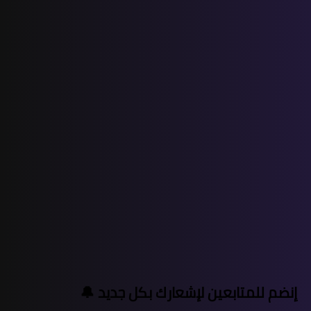
إنضم للمتابعين لإشعارك بكل جديد 🔔