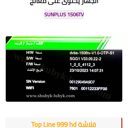
الجهاز يحتوى على معالج
SUNPLUS 1506TV
فلاشة Top Line 999 hd