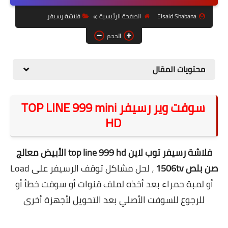
حل مشاكل الهواتف الذكية
Elsaid Shabana
الصفحة الرئيسية
فلاشة رسيفر
تحديث الرسيفرات
الحجم
أنظمة تشغيل Windows
محتويات المقال
شروحات بلوجر
أدعية إسلامية
سوفت وير رسيفر TOP LINE 999 mini
قصة وعبرة
HD
حماية
فلاشة رسيفر توب لاين
top line 999 hd الأبيض
معالج
أخبار وتكنولوجيا
صن بلص 1506tv
، لحل مشاكل توقف الرسيفر على Load
أدوات كهربائية
أو لمبة حمراء بعد
أخذه لملف قنوات أو سوفت خطأ أو
قوالب وشروحات بلوجر
للرجوع للسوفت الأصلي بعد التحويل لأجهزة أخرى
كوميدي