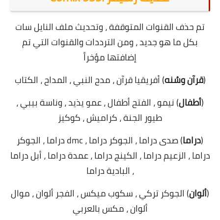
تم حذف القنوات المتوقفة ، وتحديث ملف النايل سات
بكل ما هو جديد ، ومن الترددات والقنوات التي تم
إضافتها مؤخراً
(
قرآن وسُنه
) أفريقيا قرآن ، مدح النبي ، المداح ، الكتاب
(
أطفال
) نيمو ، الفتح أطفال ، عمو يذيد ، وناسة بيبي ،
طيور الجنة ، كراميش ، كوكيز
(
دراما
) صدى دراما ، الجوكر دراما ، dmc دراما ، الجوكر
دراما ، الزعيم دراما ، الكينج دراما ، عمدة دراما ، أبل دراما
، البادية دراما
(
ألوان
) الجوكر تركي ، سكوب ميكس ، الفجر ألوان ، موال
ألوان ، مكس بالعربي