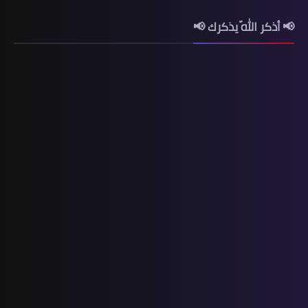
📢 أذكر اللّه يذكرك 📢