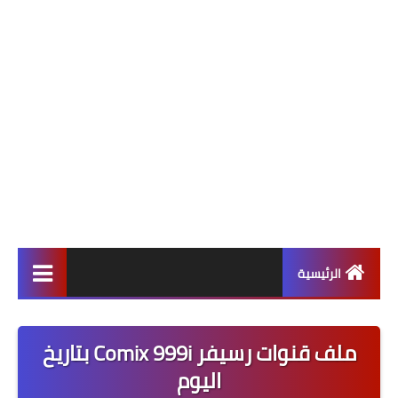
الرئيسية
ألعاب
ملف قنوات رسيفر Comix 999i بتاريخ
برامج وتطبيقات
اليوم