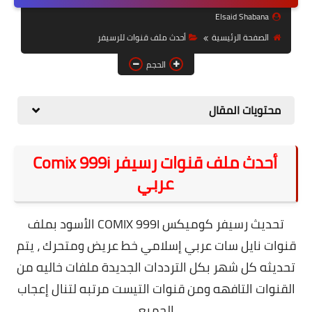
حل مشاكل الهواتف الذكية
Elsaid Shabana
تحديث الرسيفرات
الصفحة الرئيسية
أحدث ملف قنوات للرسيفر
أنظمة تشغيل Windows
الحجم
شروحات بلوجر
محتويات المقال
أدعية إسلامية
قصة وعبرة
أحدث ملف قنوات رسيفر Comix 999i
عربي
حماية
أخبار وتكنولوجيا
تحديث رسيفر كوميكس COMIX 999I الأسود بملف
أدوات كهربائية
قنوات نايل سات عربي إسلامي خط عريض ومتحرك ، يتم
تحديثه كل شهر بكل الترددات الجديدة ملفات خاليه من
قوالب وشروحات بلوجر
القنوات التافهه ومن قنوات التيست مرتبه لتنال إعجاب
كوميدي
الجميع