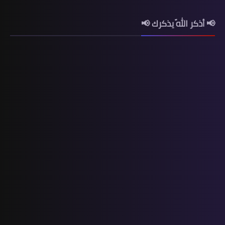
📢 أذكر اللّه يذكرك 📢