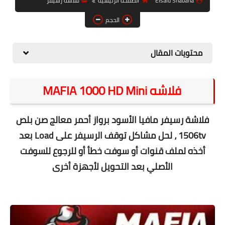
Elsaid Shabana
الصفحة الرئيسية
فلاشة رسيفر
حل مشاكل الهواتف الذكية
الحجم
تحديث الرسيفرات
أنظمة تشغيل Windows
محتويات المقال
شروحات بلوجر
فلاشه MAFIA 1000 HD Mini
أدعية إسلامية
قصة وعبرة
فلاشة رسيفر مافيا الأسود برواز أحمر معالج صن بلص
حماية
1506tv ، لحل مشاكل توقف الرسيفر على Load ب
عد
أخذه لملف قنوات أو سوفت خطأ أو للرجوع للسوفت
أخبار وتكنولوجيا
الأصلي بعد التحويل لأجهزة أخرى
أدوات كهربائية
قوالب وشروحات بلوجر
كوميدي