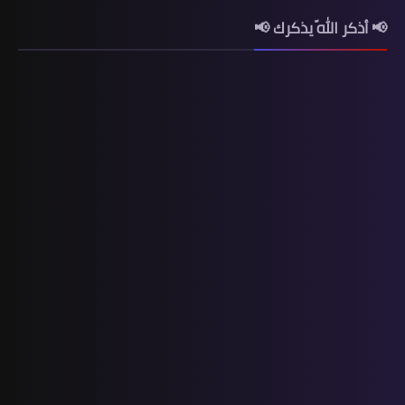
📢 أذكر اللّه يذكرك 📢