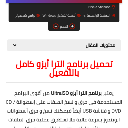
حل مشاكل الهواتف الذكية
Elsaid Shabana
تحديث الرسيفرات
الصفحة الرئيسية
أنظمة تشغيل Windows
برامج كمبيوتر
أنظمة تشغيل Windows
الحجم
شروحات بلوجر
محتويات المقال
أدعية إسلامية
تحميل برنامج الترا أيزو كامل
قصة وعبرة
بالتفعيل
حماية
أخبار وتكنولوجيا
يعتبر
برنامج الترا أيزو
UltraISO
من أقوى البرامج
أدوات كهربائية
المستخدمة فى حرق و نسخ الملفات على إسطوانة CD /
DVD و فلاشة USB أيضاً فيمكنك نسخ و حرق أسطوانات
قوالب وشروحات بلوجر
الويندوز بسرعة عالية فلا تستغرق عملية حرق الملفات
كوميدي