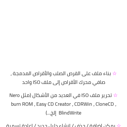
☆
بناء ملف على القرص الصلب والأقراص المدمجة ،
صافي محرك الأقراص إلى ملف ISO واحد
☆
تحرير ملف ISO في العديد من الأشكال (مثل Nero
burn ROM ، Easy CD Creator ، CDRWin ، CloneCD ،
BlindWrite إلخ...)
☆
يمكن إضافة / حذف / إنشاء دليل جديد / إعادة تسمية