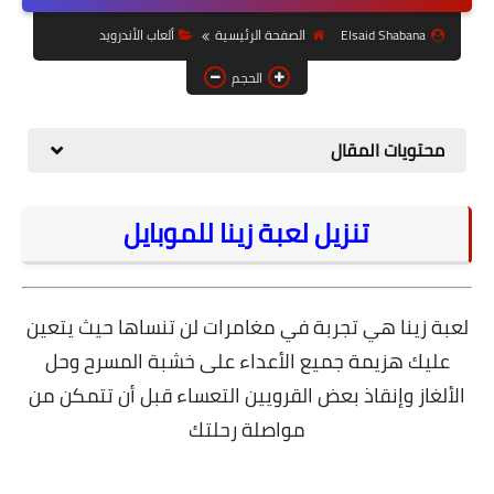
حل مشاكل الهواتف الذكية
Elsaid Shabana
الصفحة الرئيسية
ألعاب الأندرويد
تحديث الرسيفرات
الحجم
أنظمة تشغيل Windows
محتويات المقال
شروحات بلوجر
أدعية إسلامية
تنزيل لعبة زينا للموبايل
قصة وعبرة
حماية
لعبة زينا هي تجربة في مغامرات لن تنساها حيث يتعين
أخبار وتكنولوجيا
عليك هزيمة جميع الأعداء على خشبة المسرح وحل
أدوات كهربائية
الألغاز وإنقاذ بعض القرويين التعساء قبل أن تتمكن من
قوالب وشروحات بلوجر
مواصلة رحلتك
كوميدي