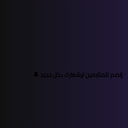
إنضم للمتابعين لإشعارك بكل جديد 🔔