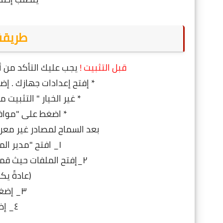
طريقة
قبل التثبيت !
يجب عليك التأكد من أ
* إفتح إعدادات جهازك . إ
* غير الخيار " التثبيت
* اضغط على "موافق
بعد السماح لمصادر غير معروفة ، ي
١_ افتح "مدير الملفات" أو "مستكشف الملفات"
٢_إفتح الملفات حيث قمت بحفظ ملف APK الذي قمت بتنزيله
(عادةً يكو
٣_ إضغط على الملف لفتحة
٤_ إضغط على "تثبيت" .