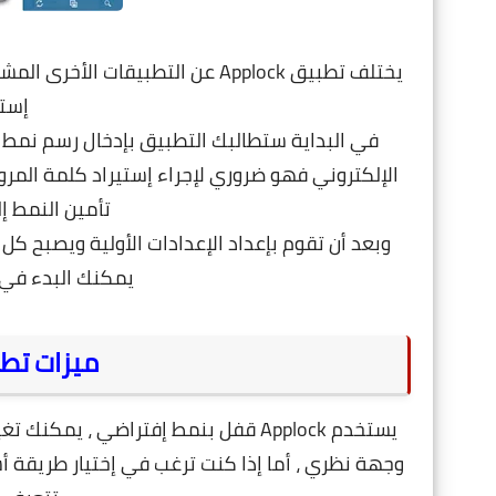
يختلف تطبيق Applock عن التطبيقات الأخرى المشابهة له فى أداء هذا الغرض بميزات
إست
في البداية ستطالبك التطبيق بإدخال رسم نمط ل
الإلكتروني فهو ضروري لإجراء إستيراد كلمة المرور
تأمين النمط إ
وبعد أن تقوم بإعداد الإعدادات الأولية و
يصبح كل ش
يمكنك البدء في 
ميزات تطبيق 
يستخدم Applock قفل بنمط إفتراضي ، ي
وجهة نظري ، أما إ
ذا كنت ترغب في إختيار طريقة أ