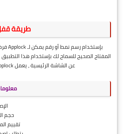
طريقة قفل Applock للتطبي
بإستخد
المفتاح الصحيح للسماح لك بإستخدام هذا التطبيق .
عن الشاشة الرئيسية ، يعمل Applock على تغطية أيقونة التطبيق بحيث لا يراه أحد .
معلومات ع
الإصدا
حجم التطبيق
تقييم الم
يتطلب إصدار أندر