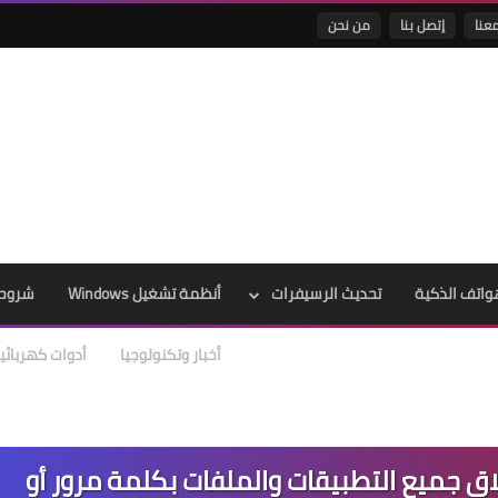
عنا
إتصل بنا
من نحن
واتف الذكية
تحديث الرسيفرات
أنظمة تشغيل Windows
شروحا
أخبار وتكنولوجيا
أدوات كهربائي
تطبيق القفل AppLock لإغلاق جميع التطبيقات والملفات بكلمة مرور أو