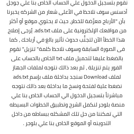
نقوم بتسجيل الدخول علي الحساب الخاص بنا علي جوجل
أدسنس سوف نلاحظ في الأعلى شعار من الشركه يخبرنا
بأن "الأرباح معرَّضة للخطر، حيث لا يحتوي موقع أو أكثر
من مواقعك الإلكترونية على ملف ads.txt. يُرجى إصلاح
هذا الخطأ الآن لتجنُّب حدوث تأثير بالغ في أرباحك ، كما
فى الصورة السابقة وسوف نلاحظ كلمة" تنزيل" نقوم
بالضغط عليها لتحميل ملف txt الخاص بالحساب على
الفور يتم تنزيلة ، ثم بعد ذالك نتوجه لملفات الجهاز
لملف Download سنجد بداخلة ملف بإسم ads.txt
نضغط علية لفتحة ونسخ ما بداخلة بعد ذالك نتوجه
مباشرتاً بتسجيل الدخول الي الحساب الخاص بنا علي
منصة بلوجر لنكمل الشرح وتطبيق الخطوات البسيطه
التي تمكننا من حل تلك المشكله ببساطه من داخل
التدوينه أو الموقع الخاص بنا علي بلوجر .