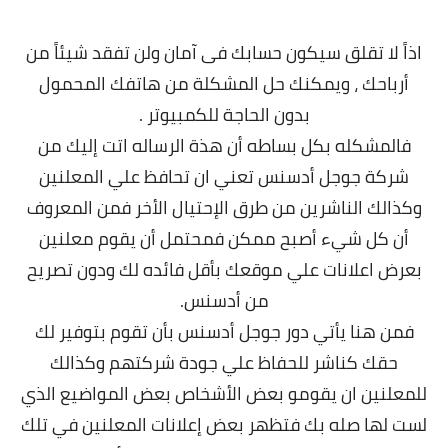
اذاً لا تقلق سيكون حسابك فى آمان ولن تفقد شيئاً من
أرباحك ، ويمكنك حل المشكلة من هاتفك المحمول
بدون الحاجة للكمبيوتر .
فالمشكله بكل بساطه أن هذة الرساله اتت إليك من
شركة جوجل أدسنس تعني ان تحافظ علي المعلنين
وكذالك الناشرين من طرق الإحتيال الأخر فمن المعروف
أن كل شيء أصبح ممكن فمحتمل أن يقوم معلنين
بعرض اعلانات علي موقعك بأقل فائده لك ودون تصريح
من أدسنس.
فمن هنا يأتي دور جوجل أدسنس بأن تقوم بتوفير لك
حقك كناشر للحفاظ علي جودة شركتهم وكذالك
للمعلنين ان يقومو بعض الأشخاص بعض المواضيع الذي
لست لها صله بك فتظهر بعض إعلانات المعلنين في تلك