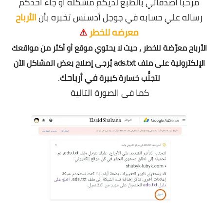
مرحباً أصدقائي بالطبع لديكم مشكله أو جاء أحدكم
معلومات عامة
رساله علي حسابه في جوجل أدسنس تخبره بأن
الأرباح
معرضه للخطر
⚠
الأرباح معرَّضة للخطر ، حيث لا يحتوي موقع أو أكثر من مواقعك
الإلكترونية على ملف ads.txt يُرجى إصلاح بعض المشاكل الآن
في أرباحك
.
لتجنُّب خسارة كبيرة
كما فى الصورة التالية